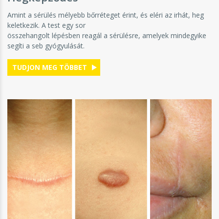
Amint a sérülés mélyebb bőrréteget érint, és eléri az irhát, heg
keletkezik. A test egy sor
összehangolt lépésben reagál a sérülésre, amelyek mindegyike
segíti a seb gyógyulását.
TUDJON MEG TÖBBET