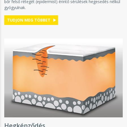
bőr felső rétegét (epidermist) érintő sérülések hegesedés nélkül
gyógyulnak.
TUDJON MEG TÖBBET
szsegugyi_szakembereknek
Hegképződés